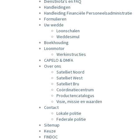
Dienstnota's en FAQ
Handleidingen
Handleiding Financiële Personeelsadministratie
Formulieren
Uw wedde
Loonschalen
Weddesimul
Boekhouding
Loonmotor
Werkinstructies
CAPELO & DMFA
Over ons
Satelliet Noord
Satelliet West
Satelliet Bru
Coördinatiecentrum
Productencatalogus
Visie, missie en waarden
Contact
Lokale politie
Federale politie
Sitemap
Keuze
FINDOC