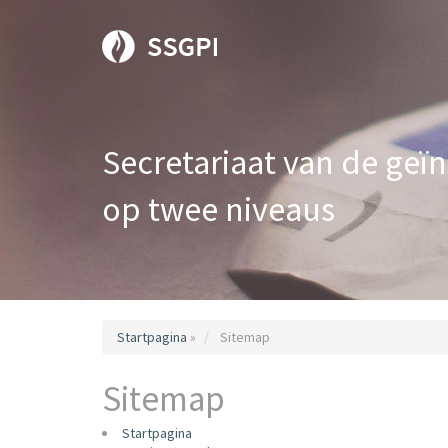
Secretariaat van de geïn
op twee niveaus
Startpagina
»
Sitemap
Sitemap
Startpagina