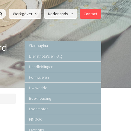
Werkgever
Nederlands
Contact
rd
Startpagina
Dienstnota's en FAQ
Handleidingen
Formulieren
Uw wedde
Boekhouding
Loonmotor
FINDOC
Over ons