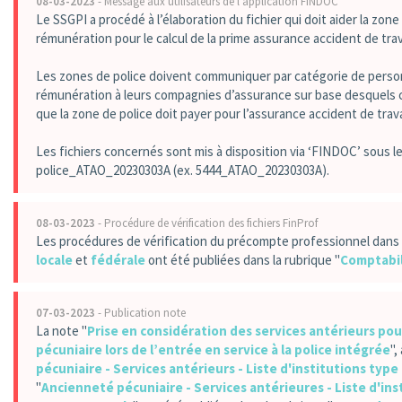
08-03-2023
- Message aux utilisateurs de l'application FINDOC
Le SSGPI a procédé à l’élaboration du fichier qui doit aider la zone
rémunération pour le calcul de la prime assurance accident de trava
Les zones de police doivent communiquer par catégorie de perso
rémunération à leurs compagnies d’assurance sur base desquels ce
que la zone de police doit payer pour l’assurance accident de trava
Les fichiers concernés sont mis à disposition via ‘FINDOC’ sous le
police_ATAO_20230303A (ex. 5444_ATAO_20230303A).
08-03-2023
- Procédure de vérification des fichiers FinProf
Les procédures de vérification du précompte professionnel dans 
locale
et
fédérale
ont été publiées dans la rubrique "
Comptabil
07-03-2023
- Publication note
La note "
Prise en considération des services antérieurs po
pécuniaire lors de l’entrée en service à la police intégrée
",
pécuniaire - Services antérieurs - Liste d'institutions type
"
Ancienneté pécuniaire - Services antérieures - Liste d'ins