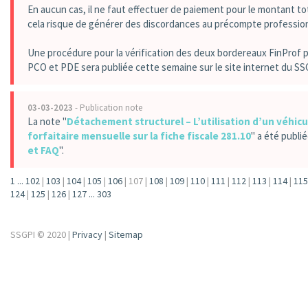
En aucun cas, il ne faut effectuer de paiement pour le montant tot
cela risque de générer des discordances au précompte professio
Une procédure pour la vérification des deux bordereaux FinProf p
PCO et PDE sera publiée cette semaine sur le site internet du SS
03-03-2023
- Publication note
La note "
Détachement structurel – L’utilisation d’un véhicu
forfaitaire mensuelle sur la fiche fiscale 281.10
" a été publié
et FAQ
".
1
...
102
|
103
|
104
|
105
|
106
|
107
|
108
|
109
|
110
|
111
|
112
|
113
|
114
|
115
124
|
125
|
126
|
127
...
303
SSGPI © 2020 |
Privacy
|
Sitemap