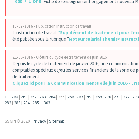
-
000-F-L-OPS
: Fiche de renseignement engagement nouveau 
11-07-2016
- Publication instruction de travail
L'instruction de travail
"Supplément de traitement pour l'ex
été publiée sous la rubrique "
Moteur salarial Themis>Instructi
22-06-2016
- Clôture du cycle de traitement de juin 2016
Depuis le cycle de traitement de janvier 2016, une communication 
comptables spéciaux et/ou les services financiers de la zone de po
de traitement.
Cliquez ici pour la Communication mensuelle juin 2016 - Er
1
...
260
|
261
|
262
|
263
|
264
|
265
|
266
|
267
|
268
|
269
|
270
|
271
|
272
|
273
282
|
283
|
284
|
285
...
303
SSGPI © 2020 |
Privacy
|
Sitemap