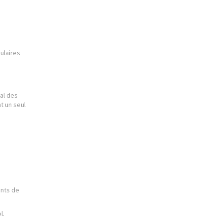
ulaires
e
ral des
t un seul
ants de
l.