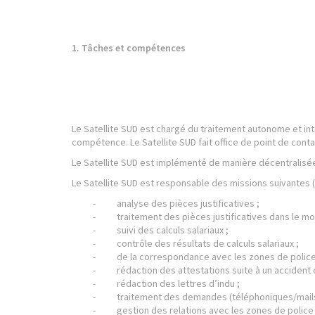
1. Tâches et compét
Le Satellite SUD est chargé du traitement autonome et i
compétence. Le Satellite SUD fait office de point de cont
Le Satellite SUD est implémenté de manière décentralisée
Le Satellite SUD est responsable des missions suivantes (
- analyse des pièces justificatives ;
- traitement des pièces justificatives dans le mote
- suivi des calculs salariaux ;
- contrôle des résultats de calculs salariaux ;
- de la correspondance avec les zones de police e
- rédaction des attestations suite à un accident de
- rédaction des lettres d’indu ;
- traitement des demandes (téléphoniques/mails
- gestion des relations avec les zones de police e