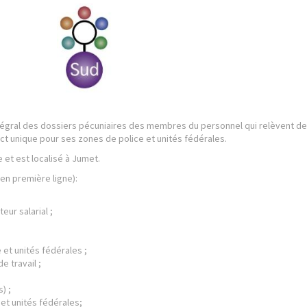
ences
ntégral des dossiers pécuniaires des membres du personnel qui relèvent de
act unique pour ses zones de police et unités fédérales.
 et est localisé à Jumet.
en première ligne):
ur salarial ;
t unités fédérales ;
 travail ;
) ;
t unités fédérales;