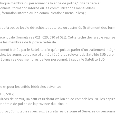
aque membre du personnel de la zone de police/unité fédérale ;
nnels, formation interne ou les communications mensuelles) ;
formation interne ou les communications mensuelles) ;
 la police locale détachés structurels ou assimilés (traitement des form
 locale (formulaires 021, 029, 080 et 081). Cette tâche devra être repris
ne les membres de la police fédérale.
ent traitée par le Satellite afin qu’on puisse parler d’un traitement intég
che, les zones de police et unités fédérales relevant du Satellite SUD auron
écuniaires des membres de leur personnel, à savoir le Satellite SUD.
e et pour les unités fédérales suivantes:
338, 5912;
Dircos de Namur, Hainaut et Brabant Wallon en ce compris les PJF, les aspir
Académie de police de la province du Hainaut.
de corps, Comptables spéciaux, Secrétaires de zone et Services du personne