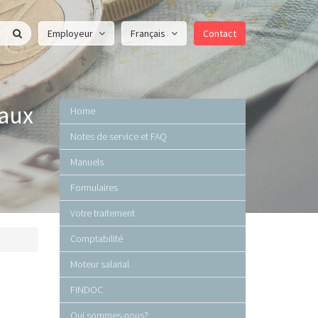
Employeur
Français
Contact
eaux
Home
Notes de service et FAQ
Manuels
Formulaires
Votre traitement
Comptabilité
Moteur salarial
FINDOC
Qui sommes-nous?