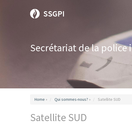
Secrétariat de la police
Home
»
Qui sommes-nous?
»
Satellite SUD
Satellite SUD