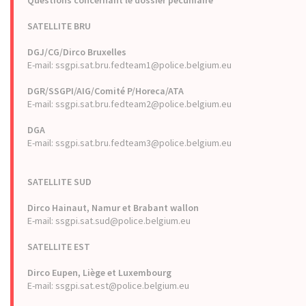
Questions concernant le dossier pécuniaire
SATELLITE BRU
DGJ/CG/Dirco Bruxelles
E-mail: ssgpi.sat.bru.fedteam1@police.belgium.eu
DGR/SSGPI/AIG/Comité P/Horeca/ATA
E-mail: ssgpi.sat.bru.fedteam2@police.belgium.eu
DGA
E-mail: ssgpi.sat.bru.fedteam3@police.belgium.eu
SATELLITE SUD
Dirco Hainaut, Namur et Brabant wallon
E-mail: ssgpi.sat.sud@police.belgium.eu
SATELLITE EST
Dirco Eupen, Liège et Luxembourg
E-mail: ssgpi.sat.est@police.belgium.eu