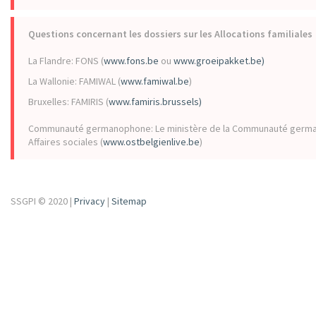
Questions concernant les dossiers sur les Allocations familiales
La Flandre: FONS (
www.fons.be
ou
www.groeipakket.be)
La Wallonie: FAMIWAL (
www.famiwal.be
)
Bruxelles: FAMIRIS (
www.famiris.brussels)
Communauté germanophone: Le ministère de la Communauté german
Affaires sociales (
www.ostbelgienlive.be
)
SSGPI © 2020 |
Privacy
|
Sitemap