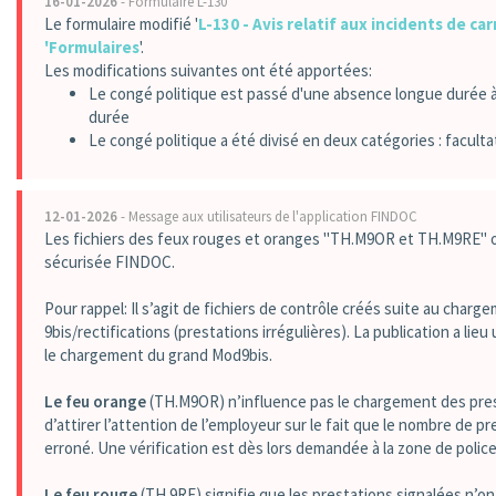
16-01-2026
- Formulaire L-130
Le formulaire modifié '
L-130 - Avis relatif aux incidents de car
'Formulaires
'.
Les modifications suivantes ont été apportées:
Le congé politique est passé d'une absence longue durée 
durée
Le congé politique a été divisé en deux catégories : facultat
12-01-2026
- Message aux utilisateurs de l'application FINDOC
Les fichiers des feux rouges et oranges "TH.M9OR et TH.M9RE" on
sécurisée FINDOC.
Pour rappel: Il s’agit de fichiers de contrôle créés suite au char
9bis/rectifications (prestations irrégulières). La publication a lie
le chargement du grand Mod9bis.
Le feu orange
(TH.M9OR) n’influence pas le chargement des pres
d’attirer l’attention de l’employeur sur le fait que le nombre de p
erroné. Une vérification est dès lors demandée à la zone de police
Le feu rouge
(TH.9RE) signifie que les prestations signalées n’o