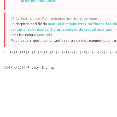
la norme pour 2026
.
07-01-2026
- Manuel d'administration financière du personnel
Le chapitre modifié du
manuel d'administration financière d
certains frais résultant d'un accident de travail ou d'une 
dans la rubrique
Manuels
.
Modification: ajout du montant des frais de déplacement pour l'a
1
...
12
|
13
|
14
|
15
|
16
|
17
|
18
|
19
|
20
|
21
|
22
|
23
|
24
|
25
|
26
|
27
|
28
|
29
|
SSGPI © 2020 |
Privacy
|
Sitemap