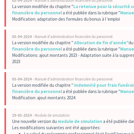
03-04-2024
- Manuel d'administration financière du personnel
La version modifiée du chapitre "
La retenue pour la sécurité s
financière du personnel
a été publiée dans la rubrique "
Manue
Modification: adaptation des formules du bonus à l 'emploi
03-04-2024
- Manuel d'administration financière du personnel
La version modifiée du chapitre "
Allocation de fin d’année"
d
financière du personnel
a été publiée dans la rubrique "
Manue
Modifications: ajout montants 2023 - Adaptation suite à la suppre
2023
03-04-2024
- Manuel d'administration financière du personnel
La version modifiée du chapitre "
Indemnité pour frais funérai
financière du personnel
a été publiée dans la rubrique "
Manue
Modification: ajout montants 2024
29-03-2024
- Module de simulation
Une nouvelle version du
module de simulation
a été publiée dan
Les modifications suivantes ont été apportées:
Le calcul du précompte professionnel était fautif lorsque l