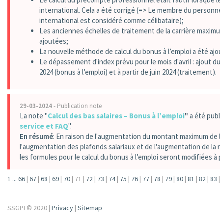
international. Cela a été corrigé (=> Le membre du personne
international est considéré comme célibataire);
Les anciennes échelles de traitement de la carrière maximu
ajoutées;
La nouvelle méthode de calcul du bonus à l’emploi a été ajout
Le dépassement d'index prévu pour le mois d'avril : ajout du
2024 (bonus à l’emploi) et à partir de juin 2024 (traitement).
29-03-2024
- Publication note
La note "
Calcul des bas salaires – Bonus à l’emploi
"
a été publ
service et FAQ
".
En résumé
: En raison de l'augmentation du montant maximum de la
l'augmentation des plafonds salariaux et de l'augmentation de la
les formules pour le calcul du bonus à l’emploi seront modifiées à pa
1
...
66
|
67
|
68
|
69
|
70
|
71
|
72
|
73
|
74
|
75
|
76
|
77
|
78
|
79
|
80
|
81
|
82
|
83
|
SSGPI © 2020 |
Privacy
|
Sitemap