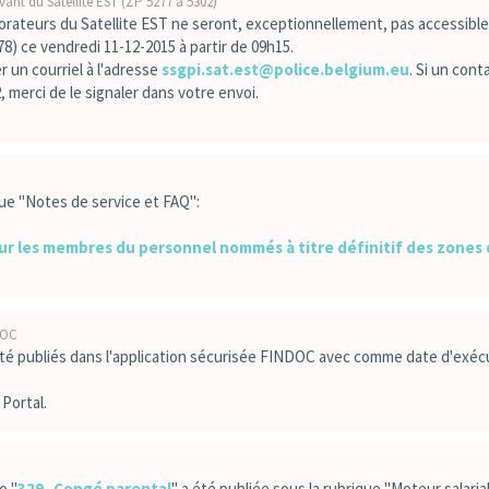
vant du Satellite EST (ZP 5277 à 5302)
orateurs du Satellite EST ne seront, exceptionnellement, pas accessible
.78) ce vendredi 11-12-2015 à partir de 09h15.
un courriel à l'adresse
ssgpi.sat.est@police.belgium.eu
. Si un cont
, merci de le signaler dans votre envoi.
que "Notes de service et FAQ":
ur les membres du personnel nommés à titre définitif des zones
DOC
t été publiés dans l'application sécurisée FINDOC avec comme date d'exéc
 Portal.
o "
329_Congé parental
" a été publiée sous la rubrique "Moteur salaria