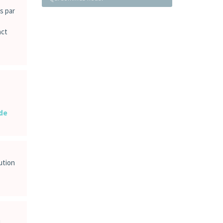
s par
act
 de
ution
l