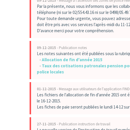
09-12-2015
- Message à l'attention des zones de police rele
Par la présente, nous vous informons que les collab
téléphone (ni sur le 02/554.43.16 ni sur le 0498/05.49
Pour toute demande urgente, vous pouvez adresser 
doit être pris avec vos services l'après-midi du 11-12
D'avance merci pour votre compréhension.
09-12-2015
- Publication notes
Les notes suivantes ont été publiées sous la rubri
-
Allocation de fin d'année 2015
-
Taux des cotisations patronales pension po
police locales
01-12-2015
- Message aux utilisateurs de l'application FIN
Les fichiers de l'allocation de fin d'année 2015 on
le 16-12-2015.
Les fiches de paie seront publiées le lundi 14-12 sur
27-11-2015
- Publication instruction de travail
La nouvelle version de l'instruction de travail numér