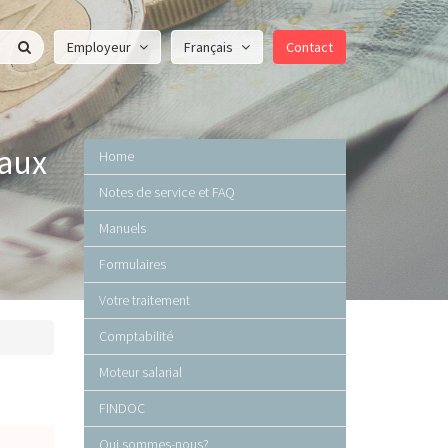
Employeur
Français
Contact
eaux
Home
Notes de service et FAQ
Manuels
Formulaires
Votre traitement
Comptabilité
Moteur salarial
FINDOC
Qui sommes-nous?