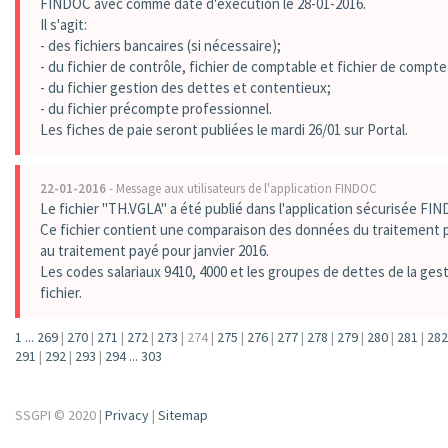
FINDOC avec comme date d'exécution le 28-01-2016.
Il s'agit:
- des fichiers bancaires (si nécessaire);
- du fichier de contrôle, fichier de comptable et fichier de compt
- du fichier gestion des dettes et contentieux;
- du fichier précompte professionnel.
Les fiches de paie seront publiées le mardi 26/01 sur Portal.
22-01-2016
- Message aux utilisateurs de l'application FINDOC
Le fichier "TH.VGLA" a été publié dans l'application sécurisée FI
Ce fichier contient une comparaison des données du traitement 
au traitement payé pour janvier 2016.
Les codes salariaux 9410, 4000 et les groupes de dettes de la ges
fichier.
1
...
269
|
270
|
271
|
272
|
273
|
274
|
275
|
276
|
277
|
278
|
279
|
280
|
281
|
282
291
|
292
|
293
|
294
...
303
SSGPI © 2020 |
Privacy
|
Sitemap