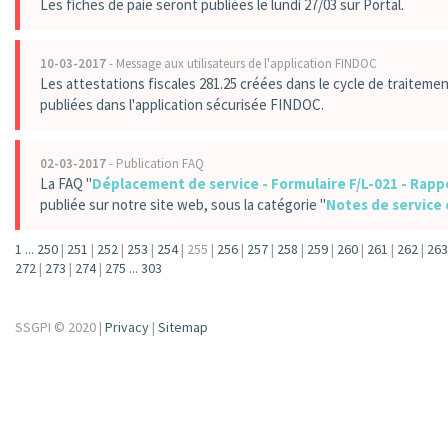
Les fiches de paie seront publiées le lundi 27/03 sur Portal.
10-03-2017
- Message aux utilisateurs de l'application FINDOC
Les attestations fiscales 281.25 créées dans le cycle de traitement
publiées dans l'application sécurisée FINDOC.
02-03-2017
- Publication FAQ
La FAQ "
Déplacement de service - Formulaire F/L-021 - Rapp
publiée sur notre site web, sous la catégorie "
Notes de service 
1
...
250
|
251
|
252
|
253
|
254
|
255
|
256
|
257
|
258
|
259
|
260
|
261
|
262
|
263
272
|
273
|
274
|
275
...
303
SSGPI © 2020 |
Privacy
|
Sitemap